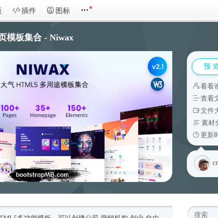
板
插件
图标
模板集合 - Niwax
预 
看看
查看
文件大
素材
更新时
c