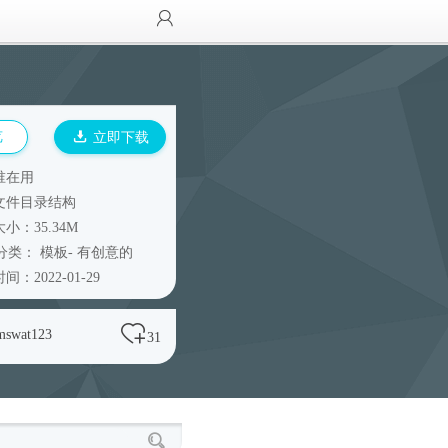
览
立即下载
谁在用
文件目录结构
小：35.34M
分类：
模板
-
有创意的
间：2022-01-29
mswat123
31