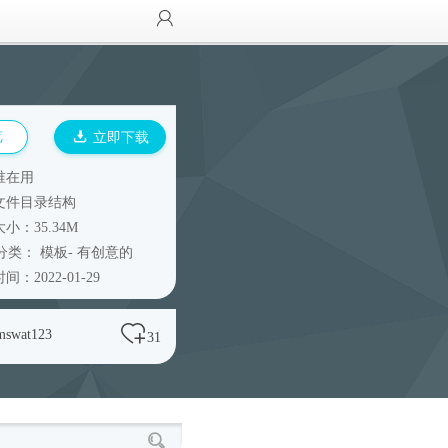
览
立即下载
谁在用
文件目录结构
小：35.34M
分类：
模板
-
有创意的
间：2022-01-29
mswat123
31