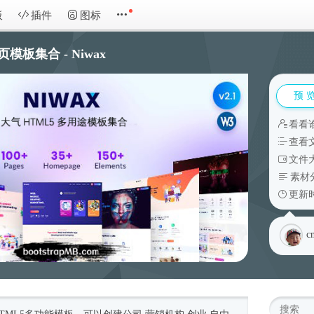
板
插件
图标
模板集合 - Niwax
预 
看看
查看
文件大
素材
更新时
c